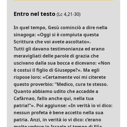
Entro nel testo
(Lc 4,21-30)
In quel tempo, Gesù cominciò a dire nella
sinagoga: «Oggi si è compiuta questa
Scrittura che voi avete ascoltato».
Tutti gli davano testimonianza ed erano
meravigliati delle parole di grazia che
uscivano dalla sua bocca e dicevano: «Non
è costui il figlio di Giuseppe?». Ma egli
rispose loro: «Certamente voi mi citerete
questo proverbio: “Medico, cura te stesso.
Quanto abbiamo udito che accadde a
Cafàrnao, fallo anche qui, nella tua
patria!”». Poi aggiunse: «In verità io vi dico:
nessun profeta è bene accetto nella sua
patria. Anzi, in verità io vi dico: c’erano
molte vedove in Israele al tempo di Elìa,