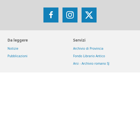
Facebook
Instagram
X
Da leggere
Servizi
Notizie
Archivio di Provincia
Pubblicazioni
Fondo Librario Antico
Arsi - Archivio romano SJ
Iniziative
Reti
Get up and Walk
Jesuit Social Network
Movimento Eucaristico Giovanile
GesuitiEducazione
Pietre vive
Fondazione MAGIS ETS
Selva
Chiese dei gesuiti
San Giacomo d'Entracque
Riviste
Download