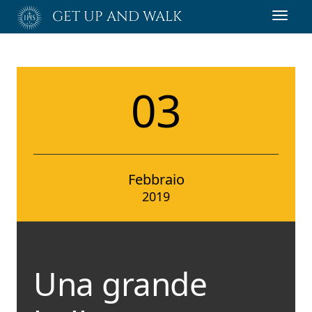
Passa
GET UP AND WALK
Toggl
al
navig
contenuto
principale
03
Febbraio
2019
Una grande