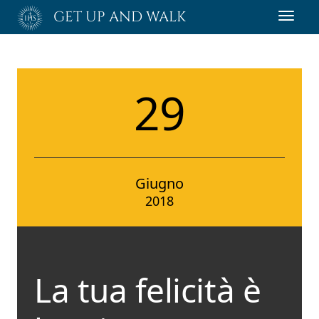
Passa
GET UP AND WALK
Toggl
al
navig
contenuto
principale
29
Giugno
2018
La tua felicità è