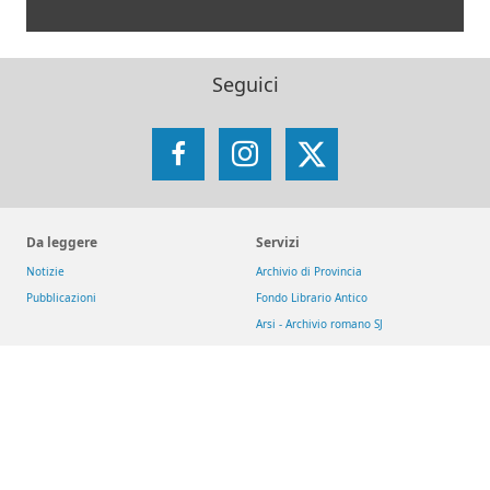
Seguici
Facebook
Instagram
X
Da leggere
Servizi
Notizie
Archivio di Provincia
Pubblicazioni
Fondo Librario Antico
Arsi - Archivio romano SJ
Iniziative
Reti
Get up and Walk
Jesuit Social Network
Movimento Eucaristico Giovanile
GesuitiEducazione
Pietre vive
Fondazione MAGIS ETS
Selva
Chiese dei gesuiti