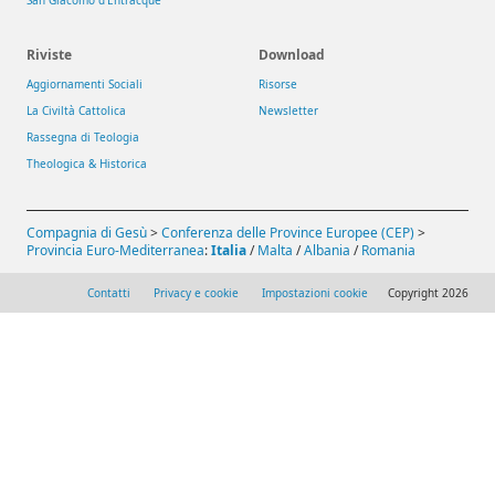
Riviste
Download
Aggiornamenti Sociali
Risorse
La Civiltà Cattolica
Newsletter
Rassegna di Teologia
Theologica & Historica
Compagnia di Gesù
>
Conferenza delle Province Europee (CEP)
>
Provincia Euro-Mediterranea
:
Italia
/
Malta
/
Albania
/
Romania
Contatti
Privacy e cookie
Impostazioni cookie
Copyright 2026