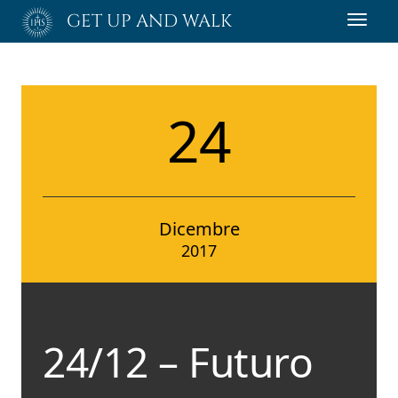
Passa
GET UP AND WALK
Toggl
al
navig
contenuto
principale
24
Dicembre
2017
24/12 – Futuro