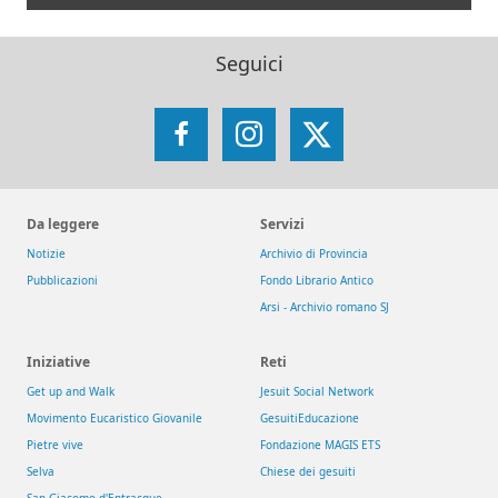
Seguici
Facebook
Instagram
X
Da leggere
Servizi
Notizie
Archivio di Provincia
Pubblicazioni
Fondo Librario Antico
Arsi - Archivio romano SJ
Iniziative
Reti
Get up and Walk
Jesuit Social Network
Movimento Eucaristico Giovanile
GesuitiEducazione
Pietre vive
Fondazione MAGIS ETS
Selva
Chiese dei gesuiti
San Giacomo d'Entracque