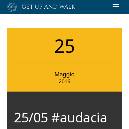
Passa
GET UP AND WALK
Toggl
al
navig
contenuto
principale
25
Maggio
2016
25/05 #audacia