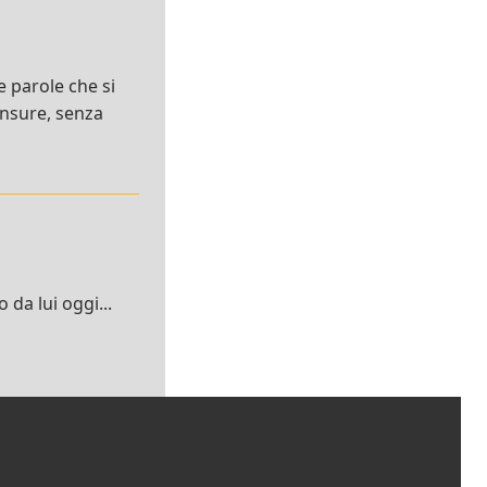
le parole che si
censure, senza
da lui oggi...