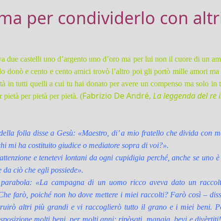
ma per condividerlo con altr
a due castelli uno d’argento uno d’oro ma per lui non il cuore di un a
 lo donò e cento e cento amici trovò l’altro poi gli portò mille amori ma 
ità in tutti quelli a cui tu hai donato per avere un compenso ma solo in t
Fabrizio De André,
La leggenda del re i
 pietà per pietà per pietà. (
ella folla disse a Gesù: «Maestro, di’ a mio fratello che divida con m
i mi ha costituito giudice o mediatore sopra di voi?».
attenzione e tenetevi lontani da ogni cupidigia perché, anche se uno è
 da ciò che egli possiede».
a parabola: «La campagna di un uomo ricco aveva dato un raccolt
Che farò, poiché non ho dove mettere i miei raccolti? Farò così – diss
uirò altri più grandi e vi raccoglierò tutto il grano e i miei beni. P
posizione molti beni, per molti anni; ripòsati, mangia, bevi e divèrtiti