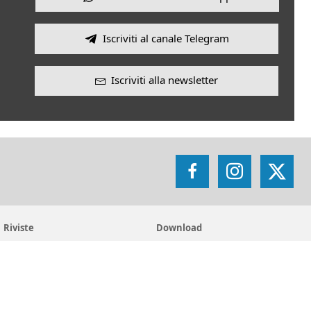
Iscriviti al canale Telegram
Iscriviti alla newsletter
Facebook
Instagram
X
Riviste
Download
Aggiornamenti Sociali
Risorse
La Civiltà Cattolica
Newsletter
Rassegna di Teologia
Theologica & Historica