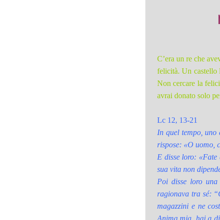
C’era un re che avev
felicità. Un castello
Non cercare la felic
avrai donato solo per
Lc 12, 13-21
In quel tempo, uno d
rispose: «O uomo, ch
E disse loro: «Fate 
sua vita non dipende
Poi disse loro un
ragionava tra sé: “
magazzini e ne costr
Anima mia, hai a dis