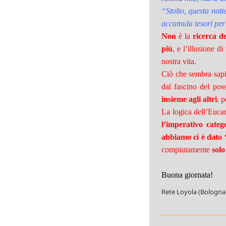
“Stolto, questa notte
accumula tesori per 
Non
è la
ricerca d
più
, e l’illusione d
nostra vita.
Ciò che sembra sapi
dal fascino del pos
insieme agli altri
, 
La logica dell’Eucar
l’imperativo categ
abbiamo ci è dato “
compiutamente
solo
Buona giornata!
Rete Loyola (Bologna