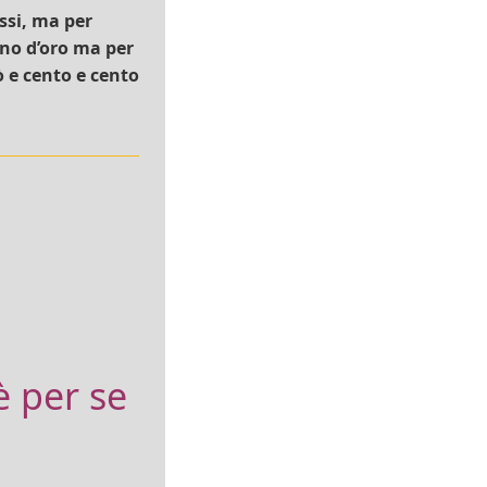
ssi, ma per
uno d’oro ma per
ò e cento e cento
è per se