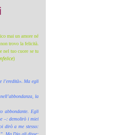
i
mico mai un amore né
non trovo la felicità.
e nel tuo cuore se tu
nfelice
)
e l’eredità». Ma egli
 nell’abbondanza, la
o abbondante. Egli
e –: demolirò i miei
oi dirò a me stesso:
!”. Ma Dio gli disse: