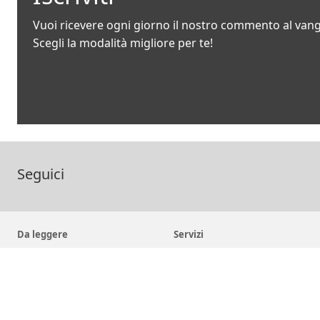
Vuoi ricevere ogni giorno il nostro commento al van
Scegli la modalità migliore per te!
Seguici
Da leggere
Servizi
Notizie
Archivio di Provincia
Pubblicazioni
Fondo Librario Antico
Arsi - Archivio romano SJ