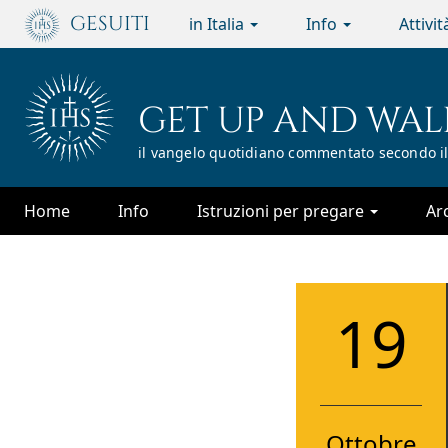
Passa
GESUITI
in Italia
Info
Attivi
al
contenuto
principale
GET UP AND WAL
il vangelo quotidiano commentato secondo il
Home
Info
Istruzioni per pregare
Ar
19
Ottobre