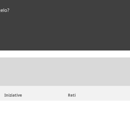
gelo?
Iniziative
Reti
Get up and Walk
Jesuit Social Network
Movimento Eucaristico Giovanile
GesuitiEducazione
Pietre vive
Fondazione MAGIS ETS
Selva
Chiese dei gesuiti