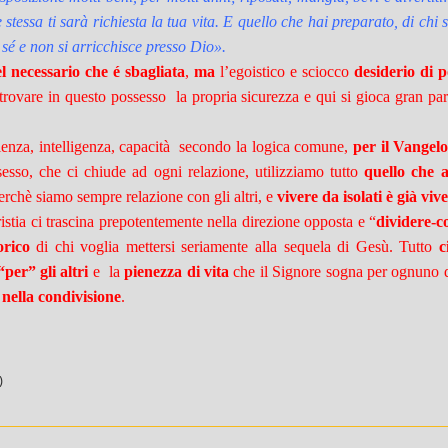
 stessa ti sarà richiesta la tua vita. E quello che hai preparato, di chi
sé e non si arricchisce presso Dio».
el necessario che é sbagliata
,
ma
l’egoistico e sciocco
desiderio di 
i trovare in questo possesso la propria sicurezza e qui si gioca gran par
enza, intelligenza, capacità secondo la logica comune,
per il Vangelo
sesso, che ci chiude ad ogni relazione, utilizziamo tutto
quello che 
perchè siamo sempre relazione con gli altri, e
vivere da isolati è già viv
istia ci trascina prepotentemente nella direzione opposta e “
dividere-co
orico
di chi voglia mettersi seriamente alla sequela di Gesù. Tutto
c
per” gli altri
e la
pienezza di vita
che il Signore sogna per ognuno di
 nella condivisione
.
)