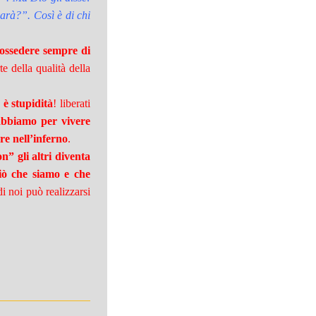
 sarà?”. Così è di chi
possedere sempre di
te della qualità della
 è stupidità
! liberati
abbiamo per vivere
ere nell’inferno
.
n” gli altri diventa
iò che siamo e che
 noi può realizzarsi